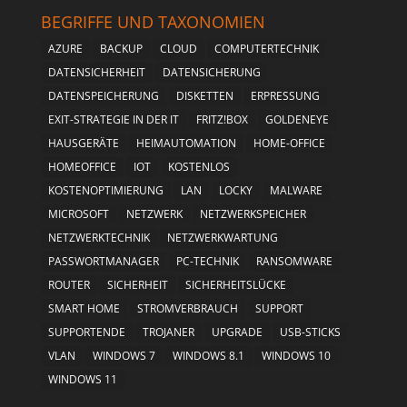
BEGRIFFE UND TAXONOMIEN
AZURE
BACKUP
CLOUD
COMPUTERTECHNIK
DATENSICHERHEIT
DATENSICHERUNG
DATENSPEICHERUNG
DISKETTEN
ERPRESSUNG
EXIT-STRATEGIE IN DER IT
FRITZ!BOX
GOLDENEYE
HAUSGERÄTE
HEIMAUTOMATION
HOME-OFFICE
HOMEOFFICE
IOT
KOSTENLOS
KOSTENOPTIMIERUNG
LAN
LOCKY
MALWARE
MICROSOFT
NETZWERK
NETZWERKSPEICHER
NETZWERKTECHNIK
NETZWERKWARTUNG
PASSWORTMANAGER
PC-TECHNIK
RANSOMWARE
ROUTER
SICHERHEIT
SICHERHEITSLÜCKE
SMART HOME
STROMVERBRAUCH
SUPPORT
SUPPORTENDE
TROJANER
UPGRADE
USB-STICKS
VLAN
WINDOWS 7
WINDOWS 8.1
WINDOWS 10
WINDOWS 11