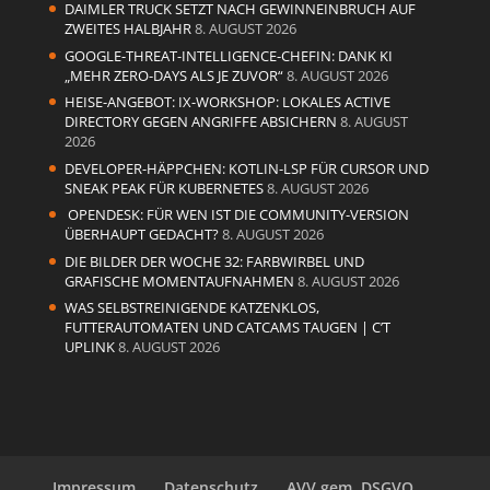
DAIMLER TRUCK SETZT NACH GEWINNEINBRUCH AUF
ZWEITES HALBJAHR
8. AUGUST 2026
GOOGLE-THREAT-INTELLIGENCE-CHEFIN: DANK KI
„MEHR ZERO-DAYS ALS JE ZUVOR“
8. AUGUST 2026
HEISE-ANGEBOT: IX-WORKSHOP: LOKALES ACTIVE
DIRECTORY GEGEN ANGRIFFE ABSICHERN
8. AUGUST
2026
DEVELOPER-HÄPPCHEN: KOTLIN-LSP FÜR CURSOR UND
SNEAK PEAK FÜR KUBERNETES
8. AUGUST 2026
OPENDESK: FÜR WEN IST DIE COMMUNITY-VERSION
ÜBERHAUPT GEDACHT?
8. AUGUST 2026
DIE BILDER DER WOCHE 32: FARBWIRBEL UND
GRAFISCHE MOMENTAUFNAHMEN
8. AUGUST 2026
WAS SELBSTREINIGENDE KATZENKLOS,
FUTTERAUTOMATEN UND CATCAMS TAUGEN | C’T
UPLINK
8. AUGUST 2026
Impressum
Datenschutz
AVV gem. DSGVO