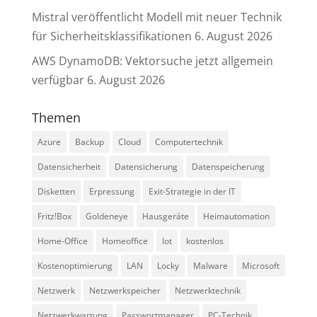
Mistral veröffentlicht Modell mit neuer Technik
für Sicherheitsklassifikationen
6. August 2026
AWS DynamoDB: Vektorsuche jetzt allgemein
verfügbar
6. August 2026
Themen
Azure
Backup
Cloud
Computertechnik
Datensicherheit
Datensicherung
Datenspeicherung
Disketten
Erpressung
Exit-Strategie in der IT
Fritz!Box
Goldeneye
Hausgeräte
Heimautomation
Home-Office
Homeoffice
Iot
kostenlos
Kostenoptimierung
LAN
Locky
Malware
Microsoft
Netzwerk
Netzwerkspeicher
Netzwerktechnik
Netzwerkwartung
Passwortmanager
PC-Technik