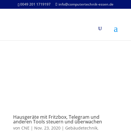
0049 201 1719197
info@computertechnik-essen.de
Hausgeräte mit Fritzbox, Telegram und
anderen Tools steuern und überwachen
von
CNE
|
Nov. 23, 2020
|
Gebäudetechnik
,