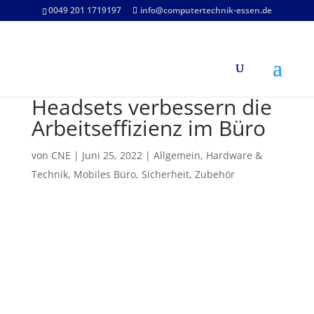
0049 201 1719197
info@computertechnik-essen.de
Headsets verbessern die
Arbeitseffizienz im Büro
von
CNE
|
Juni 25, 2022
|
Allgemein
,
Hardware &
Technik
,
Mobiles Büro
,
Sicherheit
,
Zubehör