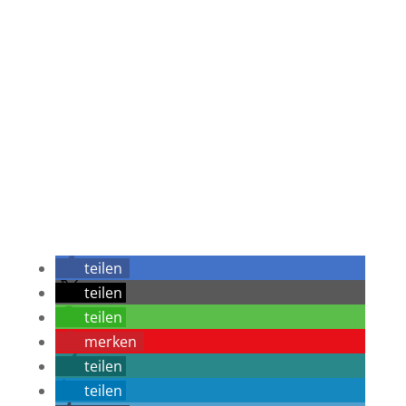
Hinweis: Bitte lesen Sie VOR dem Absenden die
Datenschutzerklärung
Datenschutzerklärung wurde gelesen und
zugestimmt.
=
14 + 10
Spam-Schutz eingeben
und absenden
teilen
teilen
teilen
merken
teilen
teilen