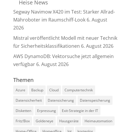
Heise News
Segway Navimow X420 im Test: Starker Allrad-
Mähroboter im Raumschiff-Look
6. August
2026
Mistral veröffentlicht Modell mit neuer Technik
für Sicherheitsklassifikationen
6. August 2026
AWS DynamoDB: Vektorsuche jetzt allgemein
verfügbar
6. August 2026
Themen
Azure
Backup
Cloud
Computertechnik
Datensicherheit
Datensicherung
Datenspeicherung
Disketten
Erpressung
Exit-Strategie in der IT
Fritz!Box
Goldeneye
Hausgeräte
Heimautomation
Home-Office
Homeoffice
Iot
kostenlos