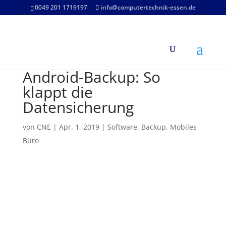
0049 201 1719197
info@computertechnik-essen.de
Android-Backup: So
klappt die
Datensicherung
von
CNE
|
Apr. 1, 2019
|
Software
,
Backup
,
Mobiles
Büro