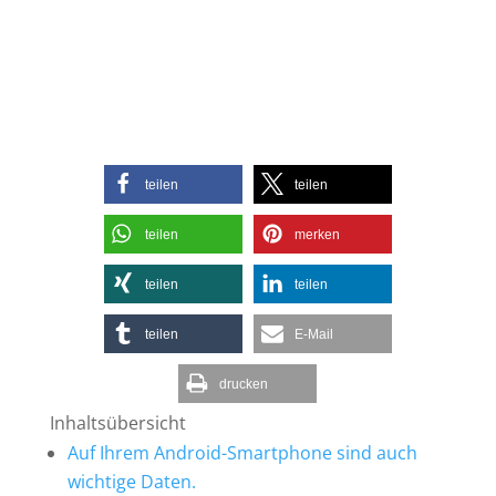
=
2 + 2
Spam-Schutz eingeben und
absenden
teilen
teilen
teilen
merken
teilen
teilen
teilen
E-Mail
drucken
Inhaltsübersicht
Auf Ihrem Android-Smartphone sind auch
wichtige Daten.