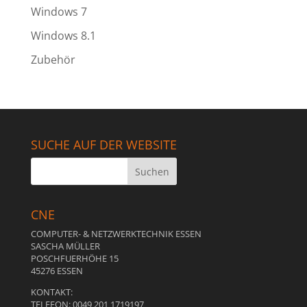
Windows 7
Windows 8.1
Zubehör
SUCHE AUF DER WEBSITE
CNE
COMPUTER- & NETZWERKTECHNIK ESSEN
SASCHA MÜLLER
POSCHFUERHÖHE 15
45276 ESSEN
KONTAKT:
TELEFON: 0049 201 1719197