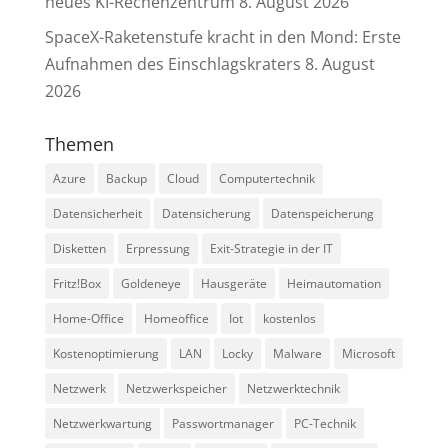
neues KI-Rechenzentrum
8. August 2026
SpaceX-Raketenstufe kracht in den Mond: Erste
Aufnahmen des Einschlagskraters
8. August
2026
Themen
Azure
Backup
Cloud
Computertechnik
Datensicherheit
Datensicherung
Datenspeicherung
Disketten
Erpressung
Exit-Strategie in der IT
Fritz!Box
Goldeneye
Hausgeräte
Heimautomation
Home-Office
Homeoffice
Iot
kostenlos
Kostenoptimierung
LAN
Locky
Malware
Microsoft
Netzwerk
Netzwerkspeicher
Netzwerktechnik
Netzwerkwartung
Passwortmanager
PC-Technik