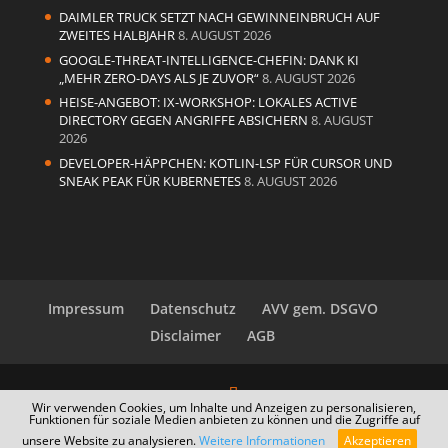
DAIMLER TRUCK SETZT NACH GEWINNEINBRUCH AUF
ZWEITES HALBJAHR
8. AUGUST 2026
GOOGLE-THREAT-INTELLIGENCE-CHEFIN: DANK KI
„MEHR ZERO-DAYS ALS JE ZUVOR“
8. AUGUST 2026
HEISE-ANGEBOT: IX-WORKSHOP: LOKALES ACTIVE
DIRECTORY GEGEN ANGRIFFE ABSICHERN
8. AUGUST
2026
DEVELOPER-HÄPPCHEN: KOTLIN-LSP FÜR CURSOR UND
SNEAK PEAK FÜR KUBERNETES
8. AUGUST 2026
Impressum
Datenschutz
AVV gem. DSGVO
Disclaimer
AGB
Wir verwenden Cookies, um Inhalte und Anzeigen zu personalisieren,
Funktionen für soziale Medien anbieten zu können und die Zugriffe auf
Designed by
Elegant Themes
| Powered by
unsere Website zu analysieren.
Weitere Informationen
Akzeptieren