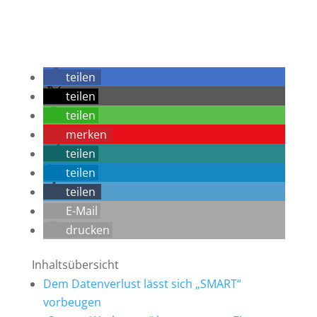
Spam-Schutz eingeben und absenden
teilen
teilen
teilen
merken
teilen
teilen
teilen
E-Mail
drucken
Inhaltsübersicht
Dem Datenverlust lässt sich „SMART“
vorbeugen