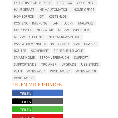
EXIT-STRATEGIE IN DER IT
FRITZ!BOX
GOLDENEYE
HAUSGERÄTE
HEIMAUTOMATION
HOME-OFFICE
HOMEOFFICE
IOT
KOSTENLOS
KOSTENOPTIMIERUNG
LAN
LOCKY
MALWARE
MICROSOFT
NETZWERK
NETZWERKSPEICHER
NETZWERKTECHNIK
NETZWERKWARTUNG
PASSWORTMANAGER
PC-TECHNIK
RANSOMWARE
ROUTER
SICHERHEIT
SICHERHEITSLÜCKE
SMART HOME
STROMVERBRAUCH
SUPPORT
SUPPORTENDE
TROJANER
UPGRADE
USB-STICKS
VLAN
WINDOWS 7
WINDOWS 8.1
WINDOWS 10
WINDOWS 11
TEILEN MIT FREUNDEN
TEILEN
TEILEN
TEILEN
MERKEN