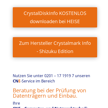
CrystalDiskInfo KOSTENLOS
downloaden bei HEISE
Zum Hersteller Crystalmark Info
- Shizuku Edition
Nutzen Sie
unter 0201 – 17 1919 7
unseren
CN
E
-Service im Bereich
Beratung bei der Prüfung von
Datenträgern und Einbau.
Ihre