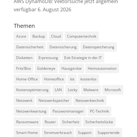
AWS DynamoDB: Vektorsuche jetzt allgemein
verfügbar
6. August 2026
Themen
Azure
Backup
Cloud
Computertechnik
Datensicherheit
Datensicherung
Datenspeicherung
Disketten
Erpressung
Exit-Strategie in der IT
Fritz!Box
Goldeneye
Hausgeräte
Heimautomation
Home-Office
Homeoffice
Iot
kostenlos
Kostenoptimierung
LAN
Locky
Malware
Microsoft
Netzwerk
Netzwerkspeicher
Netzwerktechnik
Netzwerkwartung
Passwortmanager
PC-Technik
Ransomware
Router
Sicherheit
Sicherheitslücke
Smart Home
Stromverbrauch
Support
Supportende