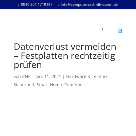
0049 201 1719197
info@computertechnik-essen.de
Datenverlust vermeiden
– Festplatten rechtzeitig
prüfen
von
CNE
|
Jan. 11, 2021
|
Hardware & Technik
,
Sicherheit
,
Smart Home
,
Zubehör