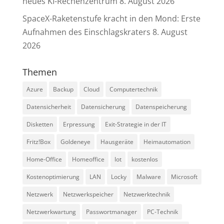
neues KI-Rechenzentrum
8. August 2026
SpaceX-Raketenstufe kracht in den Mond: Erste
Aufnahmen des Einschlagskraters
8. August
2026
Themen
Azure
Backup
Cloud
Computertechnik
Datensicherheit
Datensicherung
Datenspeicherung
Disketten
Erpressung
Exit-Strategie in der IT
Fritz!Box
Goldeneye
Hausgeräte
Heimautomation
Home-Office
Homeoffice
Iot
kostenlos
Kostenoptimierung
LAN
Locky
Malware
Microsoft
Netzwerk
Netzwerkspeicher
Netzwerktechnik
Netzwerkwartung
Passwortmanager
PC-Technik