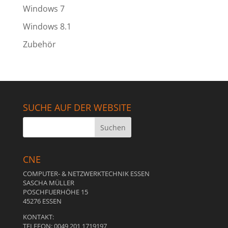
Windows 7
Windows 8.1
Zubehör
SUCHE AUF DER WEBSITE
CNE
COMPUTER- & NETZWERKTECHNIK ESSEN
SASCHA MÜLLER
POSCHFUERHÖHE 15
45276 ESSEN
KONTAKT:
TELEFON: 0049 201 1719197