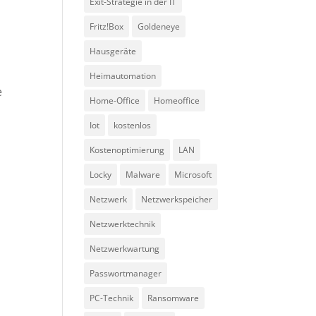
Exit-Strategie in der IT
Fritz!Box
Goldeneye
Hausgeräte
Heimautomation
e
Home-Office
Homeoffice
Iot
kostenlos
Kostenoptimierung
LAN
Locky
Malware
Microsoft
Netzwerk
Netzwerkspeicher
Netzwerktechnik
Netzwerkwartung
Passwortmanager
PC-Technik
Ransomware