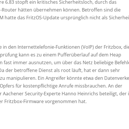
e 6.83 stopft ein kritisches Sicherheitsloch, durch das
VM-Router hätten übernehmen können. Betroffen sind die
M hatte das FritzOS-Update ursprünglich nicht als Sicherhei
e in den Internettelefonie-Funktionen (VoIP) der Fritzbox, di
enprüfung kann es zu einem Pufferüberlauf auf dem Heap
n fast immer ausnutzen, um über das Netz beliebige Befehl
a der betroffene Dienst als root läuft, hat er dann sehr
 zu manipulieren. Ein Angreifer könnte etwa den Datenverk
Opfers für kostenpflichtige Anrufe missbrauchen. An der
 Aachener Security-Experte Hanno Heinrichs beteiligt, der 
 der Fritzbox-Firmware vorgenommen hat.