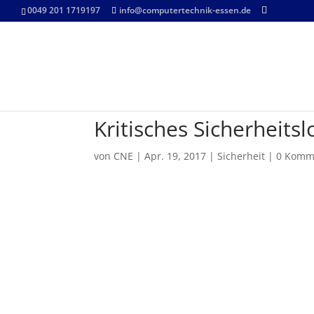
0049 201 1719197
info@computertechnik-essen.de
Kritisches Sicherheits
von
CNE
|
Apr. 19, 2017
|
Sicherheit
|
0 Komm