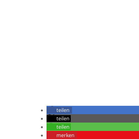
Hinweis: Bitte lesen Sie VOR dem Absen
Datenschutzerklärung wurde gelesen
8 + 8
teilen
teilen
teilen
merken